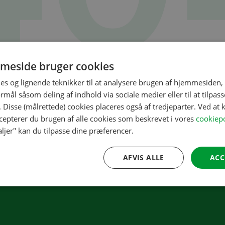
meside bruger cookies
Siden du leder efter findes ikke
es og lignende teknikker til at analysere brugen af hjemmesiden,
mål såsom deling af indhold via sociale medier eller til at tilpass
t siden du leder efter ikke længere findes eller er blevet flyttet
 Disse (målrettede) cookies placeres også af tredjeparter. Ved at k
ccepterer du brugen af alle cookies som beskrevet i vores
cookiepo
aljer" kan du tilpasse dine præferencer.
Bestil hurtigt og nemt
AFVIS ALLE
ACC