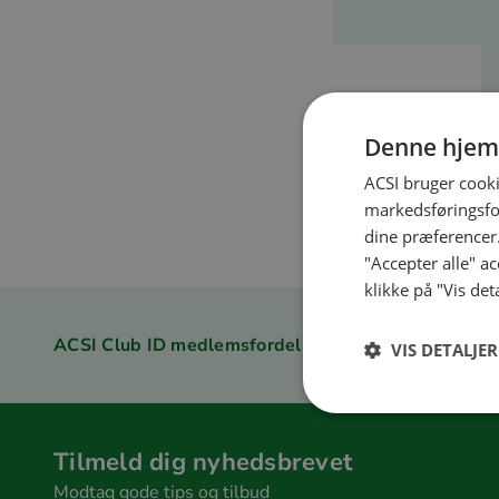
Denne hjem
ACSI bruger cooki
markedsføringsfor
Åh nej, det ser ud til, a
dine præferencer.
"Accepter alle" a
klikke på "Vis det
ACSI Club ID medlemsfordel
VIS DETALJER
Tilmeld dig nyhedsbrevet
Modtag gode tips og tilbud