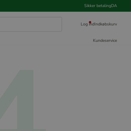
Sikker betaling
DA
Log ind
Indkøbskurv
4
Kundeservice