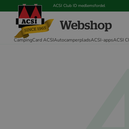
ACSI Club ID medlemsfordel
CampingCard ACSI
Autocamperplads
ACSI-apps
ACSI C