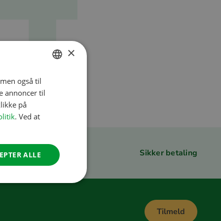
×
 men også til
DUTCH
e annoncer til
ENGLISH
.
Gå tilbage til startsiden
likke på
FRENCH
litik
. Ved at
GERMAN
ITALIAN
Sikker betaling
EPTER ALLE
DANISH
SPANISH
SWEDISH
Tilmeld