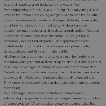
bl.a. at vi respekterer og beskytter dit privatlivs fred.
Personoplysninger fortæller jo alt om dig. Dine oplysninger skal
være i sikre hænder hos os, og det gør vi alt for at sikre os. Alle
vores medarbejdere er bundet af strenge databeskyttelsesregler,
og vi fører konstant kontrol med dette. Vi deler kun dine
oplysninger med tredjeparter, hvis dette er nødvendigt, f.eks. ved
udførelsen af vores tjenesteydelsesaftale. Vi sælger ingen
personoplysninger til tredjeparter. Dine oplysninger bliver
udelukkende brugt til at kunne udføre en så optimal mulig
tjenesteydelse samt til virksomhedens drift.
Vi vil gerne have, at du ved præcis, hvordan vi behandler dine
personoplysninger, samt at disse er up-to-date. Det står dig frit at
bese dine oplysninger, at ændre på dem, samt at forbedre dem.
Naturligvis kan du også lade os vide, hvis du ikke længere ønsker
at give os din tilladelse til at måtte behandle dine oplysninger.
Fordi det er dine oplysninger, kan du også bede os om at overføre
disse til dig.
Ved udføringen af overenskomstaftalen, samarbejder vi
selvfølgelig med partnere, såsom campingpladsejere og udbydere
af tjenesteydelser. Vi samarbejder udelukkende med pålidelige