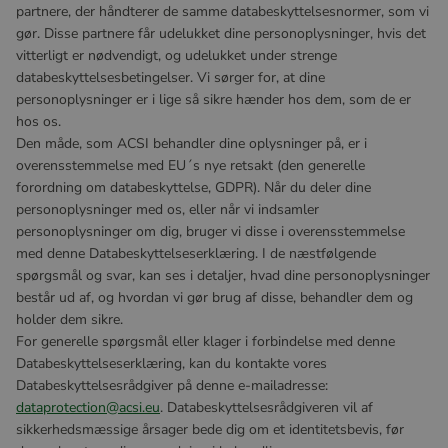
partnere, der håndterer de samme databeskyttelsesnormer, som vi
gør. Disse partnere får udelukket dine personoplysninger, hvis det
vitterligt er nødvendigt, og udelukket under strenge
databeskyttelsesbetingelser. Vi sørger for, at dine
personoplysninger er i lige så sikre hænder hos dem, som de er
hos os.
Den måde, som ACSI behandler dine oplysninger på, er i
overensstemmelse med EU´s nye retsakt (den generelle
forordning om databeskyttelse, GDPR). Når du deler dine
personoplysninger med os, eller når vi indsamler
personoplysninger om dig, bruger vi disse i overensstemmelse
med denne Databeskyttelseserklæring. I de næstfølgende
spørgsmål og svar, kan ses i detaljer, hvad dine personoplysninger
består ud af, og hvordan vi gør brug af disse, behandler dem og
holder dem sikre.
For generelle spørgsmål eller klager i forbindelse med denne
Databeskyttelseserklæring, kan du kontakte vores
Databeskyttelsesrådgiver på denne e-mailadresse:
dataprotection@acsi.eu
. Databeskyttelsesrådgiveren vil af
sikkerhedsmæssige årsager bede dig om et identitetsbevis, før