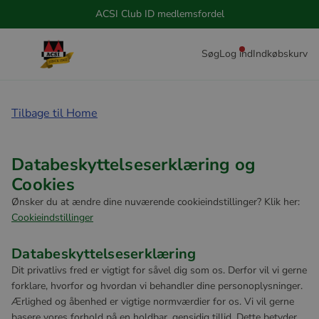
ACSI Club ID medlemsfordel
Søg
Log ind
Indkøbskurv
Tilbage til Home
Databeskyttelseserklæring og
Cookies
Ønsker du at ændre dine nuværende cookieindstillinger? Klik her:
Cookieindstillinger
Databeskyttelseserklæring
Dit privatlivs fred er vigtigt for såvel dig som os. Derfor vil vi gerne
forklare, hvorfor og hvordan vi behandler dine personoplysninger.
Ærlighed og åbenhed er vigtige normværdier for os. Vi vil gerne
basere vores forhold på en holdbar, gensidig tillid. Dette betyder