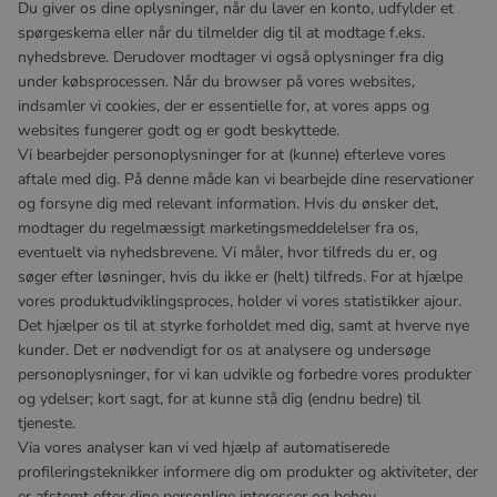
Du giver os dine oplysninger, når du laver en konto, udfylder et
spørgeskema eller når du tilmelder dig til at modtage f.eks.
nyhedsbreve. Derudover modtager vi også oplysninger fra dig
under købsprocessen. Når du browser på vores websites,
indsamler vi cookies, der er essentielle for, at vores apps og
websites fungerer godt og er godt beskyttede.
Vi bearbejder personoplysninger for at (kunne) efterleve vores
aftale med dig. På denne måde kan vi bearbejde dine reservationer
og forsyne dig med relevant information. Hvis du ønsker det,
modtager du regelmæssigt marketingsmeddelelser fra os,
eventuelt via nyhedsbrevene. Vi måler, hvor tilfreds du er, og
søger efter løsninger, hvis du ikke er (helt) tilfreds. For at hjælpe
vores produktudviklingsproces, holder vi vores statistikker ajour.
Det hjælper os til at styrke forholdet med dig, samt at hverve nye
kunder. Det er nødvendigt for os at analysere og undersøge
personoplysninger, for vi kan udvikle og forbedre vores produkter
og ydelser; kort sagt, for at kunne stå dig (endnu bedre) til
tjeneste.
Via vores analyser kan vi ved hjælp af automatiserede
profileringsteknikker informere dig om produkter og aktiviteter, der
er afstemt efter dine personlige interesser og behov.