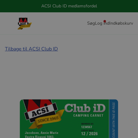
ACSI Club ID medlemsfordel
Søg
Log ind
Indkøbskurv
Tilbage til ACSI Club ID