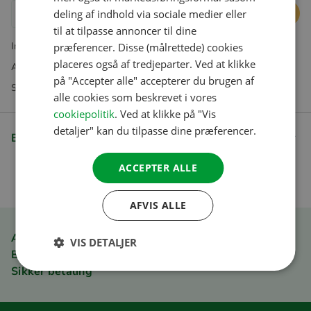
deling af indhold via sociale medier eller
Læg i kurv
GERMAN
til at tilpasse annoncer til dine
ITALIAN
Inkl. moms. Ekskl. forsendelsesomkostninger
præferencer. Disse (målrettede) cookies
DANISH
placeres også af tredjeparter. Ved at klikke
Abonnementer udelukkende tilgængelige i vores webshop
på "Accepter alle" accepterer du brugen af
SPANISH
Spørgsmål? Vores kundeservice hjælper dig gerne
alle cookies som beskrevet i vores
SWEDISH
cookiepolitik
. Ved at klikke på "Vis
detaljer" kan du tilpasse dine præferencer.
Beskrivelse
ACCEPTER ALLE
AFVIS ALLE
ACSI Club ID medlemsfordel
VIS DETALJER
Bestil hurtigt og nemt
Sikker betaling