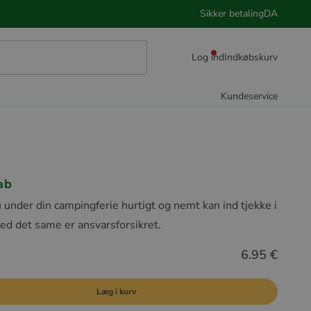
Sikker betaling
DA
Log ind
Indkøbskurv
Kundeservice
ab
u under din campingferie hurtigt og nemt kan ind tjekke i
ed det same er ansvarsforsikret.
6.95 €
Læg i kurv