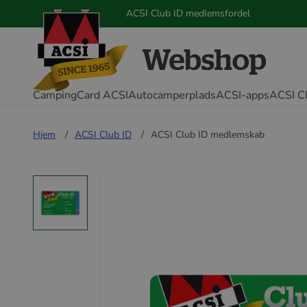
ACSI Club ID medlemsfordel
CampingCard ACSI
Autocamperplads
ACSI-apps
ACSI C
Hjem
ACSI Club ID
ACSI Club ID medlemskab