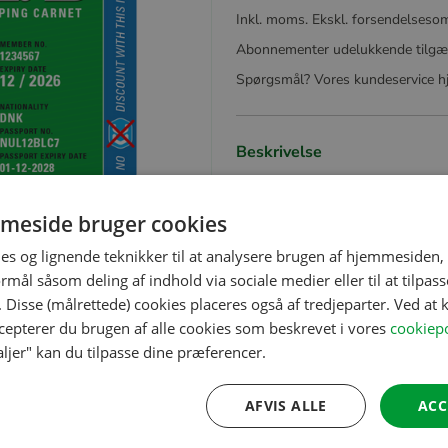
Inkl. moms. Ekskl. forsendelseso
Abonnementer udelukkende tilgæ
Spørgsmål? Vores kundeservice hj
Beskrivelse
meside bruger cookies
es og lignende teknikker til at analysere brugen af hjemmesiden,
mål såsom deling af indhold via sociale medier eller til at tilpass
 Disse (målrettede) cookies placeres også af tredjeparter. Ved at k
ccepterer du brugen af alle cookies som beskrevet i vores
cookiepo
aljer" kan du tilpasse dine præferencer.
AFVIS ALLE
ACC