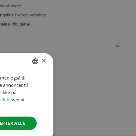
mkostninger
ngelige i vores webshop
ælper dig gerne
×
 men også til
DUTCH
e annoncer til
ENGLISH
likke på
FRENCH
litik
. Ved at
GERMAN
ITALIAN
EPTER ALLE
DANISH