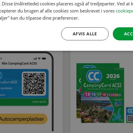
 Disse (målrettede) cookies placeres også af tredjeparter. Ved at k
ccepterer du brugen af alle cookies som beskrevet i vores
cookiepo
aljer" kan du tilpasse dine præferencer.
AFVIS ALLE
ACC