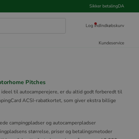
Sikker betaling
DA
Log ind
Indkøbskurv
Kundeservice
torhome Pitches
deel til autocamperejere, er du altid godt forberedt til
mpingCard ACSI-rabatkortet, som giver ekstra billige
rede campingpladser og autocamperpladser
ngpladsens størrelse, priser og betalingsmetoder