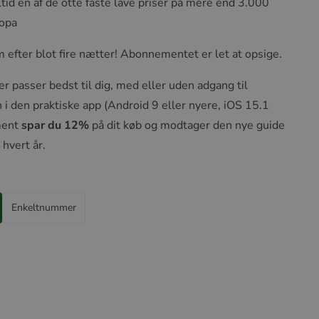
tid en af de otte faste lave priser på mere end 3.000
ropa
m efter blot fire nætter! Abonnementet er let at opsige.
r passer bedst til dig, med eller uden adgang til
i den praktiske app (Android 9 eller nyere, iOS 15.1
ment
spar du 12%
på dit køb og modtager den nye guide
 hvert år.
Enkeltnummer