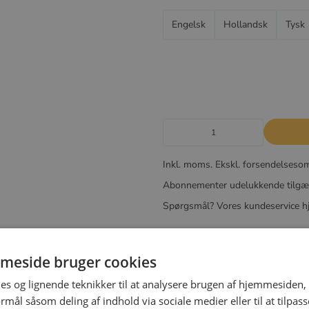
Engelsk
Hollandsk
Tysk
Inkl. moms. Ekskl. forsendelseso
Abonnementer udelukkende tilgæ
Spørgsmål? Vores kundeservice hj
Beskrivelse
meside bruger cookies
es og lignende teknikker til at analysere brugen af hjemmesiden,
mål såsom deling af indhold via sociale medier eller til at tilpass