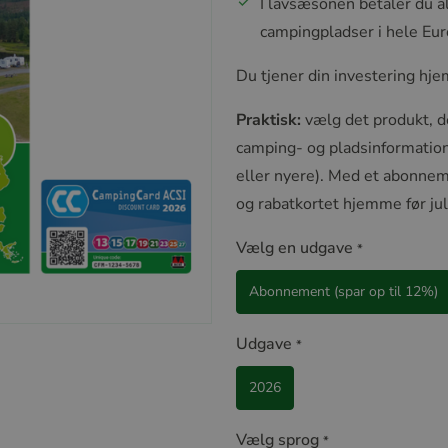
I lavsæsonen betaler du al
campingpladser i hele Eu
Du tjener din investering hje
Praktisk:
vælg det produkt, de
camping- og pladsinformation 
eller nyere). Med et abonne
og rabatkortet hjemme før jul
Vælg en udgave
*
Abonnement (spar op til 12%)
Udgave
*
2026
Vælg sprog
*