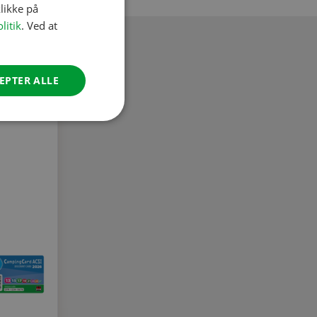
likke på
FRENCH
litik
. Ved at
GERMAN
ITALIAN
EPTER ALLE
DANISH
SPANISH
SWEDISH