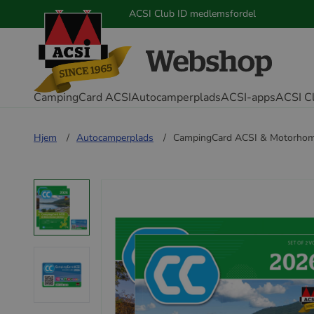
ACSI Club ID medlemsfordel
CampingCard ACSI
Autocamperplads
ACSI-apps
ACSI C
Hjem
Autocamperplads
CampingCard ACSI & Motorhom