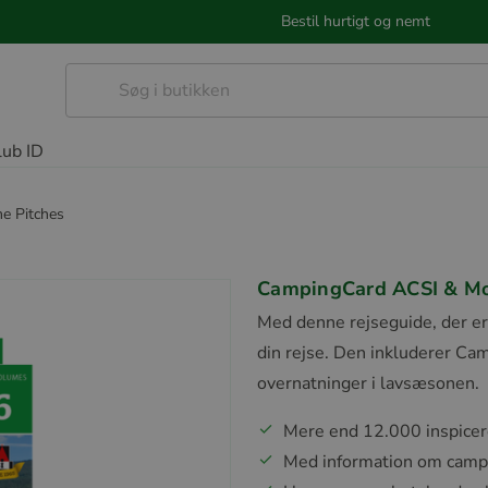
Bestil hurtigt og nemt
lub ID
e Pitches
CampingCard ACSI & Mo
Med denne rejseguide, der er i
din rejse. Den inkluderer Ca
overnatninger i lavsæsonen.
Mere end 12.000 inspice
Med information om campi