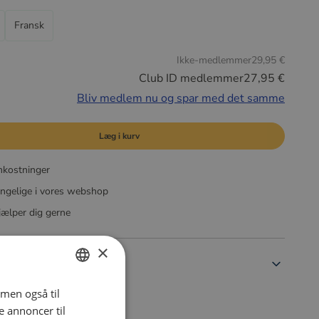
Fransk
Ikke-medlemmer
29,95 €
Club ID medlemmer
27,95 €
Bliv medlem nu og spar med det samme
Læg i kurv
mkostninger
ngelige i vores webshop
ælper dig gerne
×
 men også til
DUTCH
e annoncer til
ENGLISH