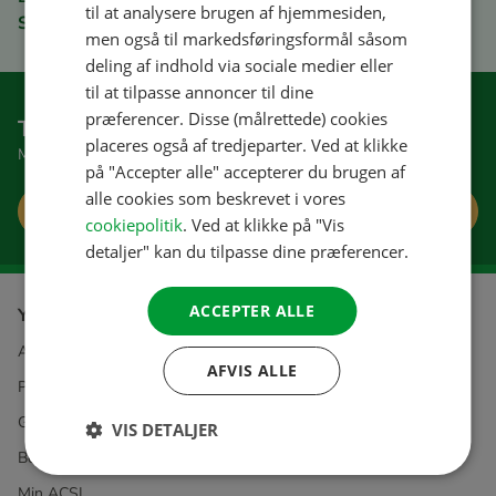
til at analysere brugen af hjemmesiden,
Sikker betaling
FRENCH
men også til markedsføringsformål såsom
deling af indhold via sociale medier eller
GERMAN
til at tilpasse annoncer til dine
ITALIAN
præferencer. Disse (målrettede) cookies
Tilmeld dig nyhedsbrevet
DANISH
placeres også af tredjeparter. Ved at klikke
Modtag gode tips og tilbud
på "Accepter alle" accepterer du brugen af
SPANISH
alle cookies som beskrevet i vores
Tilmeld
SWEDISH
cookiepolitik
. Ved at klikke på "Vis
detaljer" kan du tilpasse dine præferencer.
ACCEPTER ALLE
Yderligere information om
ACSI
AFVIS ALLE
Privacy & Cookies
Generelle betingelser
VIS DETALJER
Bestilling og betaling
Min ACSI