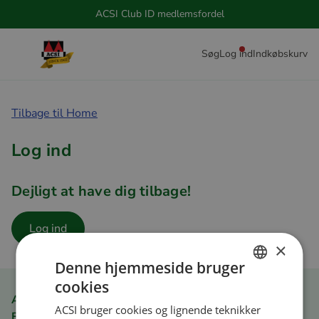
ACSI Club ID medlemsfordel
Søg
Log ind
Indkøbskurv
Tilbage til Home
Log ind
Dejligt at have dig tilbage!
Log ind
×
Denne hjemmeside bruger
cookies
DUTCH
ACSI Club ID medlemsfordel
ACSI bruger cookies og lignende teknikker
ENGLISH
Bestil hurtigt og nemt