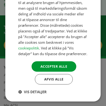
til at analysere brugen af hjemmesiden,
Sikker betaling
FRENCH
men også til markedsføringsformål såsom
deling af indhold via sociale medier eller
GERMAN
til at tilpasse annoncer til dine
ITALIAN
præferencer. Disse (målrettede) cookies
Tilmeld dig nyhedsbrevet
DANISH
placeres også af tredjeparter. Ved at klikke
Modtag gode tips og tilbud
på "Accepter alle" accepterer du brugen af
SPANISH
alle cookies som beskrevet i vores
Tilmeld
SWEDISH
cookiepolitik
. Ved at klikke på "Vis
detaljer" kan du tilpasse dine præferencer.
ACCEPTER ALLE
Yderligere information om
ACSI
AFVIS ALLE
Privacy & Cookies
Generelle betingelser
VIS DETALJER
Bestilling og betaling
Min ACSI