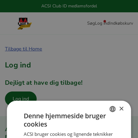
ACSI Club ID medlemsfordel
Søg
Log ind
Indkøbskurv
Tilbage til Home
Log ind
Dejligt at have dig tilbage!
Log ind
×
Denne hjemmeside bruger
cookies
DUTCH
ACSI Club ID medlemsfordel
ACSI bruger cookies og lignende teknikker
ENGLISH
Bestil hurtigt og nemt