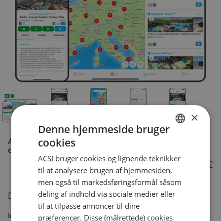
×
Denne hjemmeside bruger
App CampingCard ACSI 2026 (campingpladser
cookies
DUTCH
og autocamperpladser)
ACSI bruger cookies og lignende teknikker
ENGLISH
10.98 €
til at analysere brugen af hjemmesiden,
FRENCH
men også til markedsføringsformål såsom
deling af indhold via sociale medier eller
Dette produkt kan ikke købes direkte.
GERMAN
til at tilpasse annoncer til dine
ITALIAN
Inkl. moms. Ekskl. forsendelsesomkostninger
præferencer. Disse (målrettede) cookies