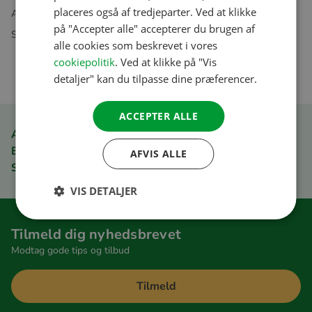
DANISH
placeres også af tredjeparter. Ved at klikke
Abonnementer udelukkende tilgængelige i vores webshop
på "Accepter alle" accepterer du brugen af
Spørgsmål? Vores kundeservice hjælper dig gerne
SPANISH
alle cookies som beskrevet i vores
SWEDISH
cookiepolitik
. Ved at klikke på "Vis
detaljer" kan du tilpasse dine præferencer.
ACCEPTER ALLE
ACSI Club ID medlemsfordel
Bestil hurtigt og nemt
AFVIS ALLE
Sikker betaling
VIS DETALJER
Tilmeld dig nyhedsbrevet
Modtag gode tips og tilbud
Tilmeld