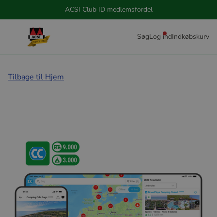
ACSI Club ID medlemsfordel
Søg
Log ind
Indkøbskurv
Tilbage til Hjem